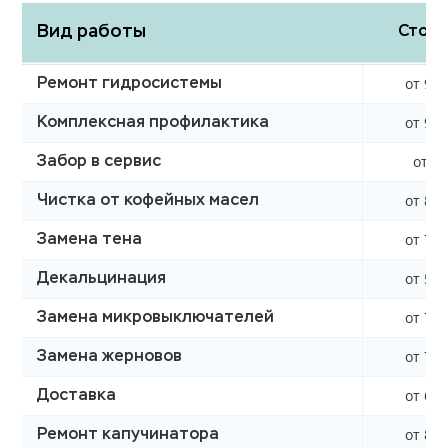
Вид работы
Стоим
от 990
Ремонт гидросистемы
от 990
Комплексная профилактика
от 0 
Забор в сервис
от 850
Чистка от кофейных масел
от 760
Замена тена
от 590
Декальцинация
от 750
Замена микровыключателей
от 750
Замена жерновов
от 620
Доставка
от 850
Ремонт капучинатора