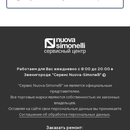
Отложите статью на потом, если
нет времени читать.
Для этого просто скопируйте ссылку ниже
и сохраните в удобное место:
Работаем для Вас ежедневно с 8:00 до 20:00 в
Звенигороде.
"Сервис Nuova-Simonelli" ©
"Сервис Nuova-Simonelli" не является официальным
представителем.
Скопировать
Все торговые марки являются собственностью их законных
владельцев.
Оставляя на сайте свои персональные данные вы принимаете
Соглашение об обработке персональных данных
.
Заказать ремонт: